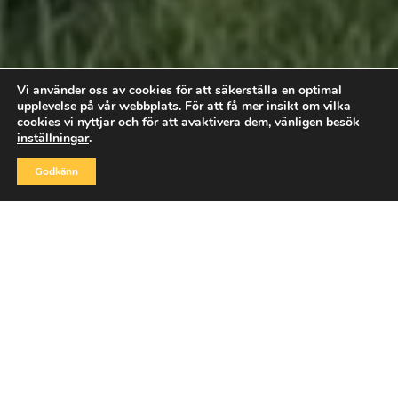
Vi monterar markskruv för
Vi använder oss av cookies för att säkerställa en optimal
framtidens byggande
upplevelse på vår webbplats. För att få mer insikt om vilka
cookies vi nyttjar och för att avaktivera dem, vänligen besök
Läs mer
inställningar
.


Godkänn
RING OSS
MAIL
SGC Adapterskruv
Universalskruv med flexibla
infästningsmöjligheter för tyngre
konstruktioner.
Används till:
Attefallshus, solceller,